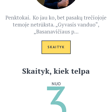
Penktokai. Ko jau ko, bet pasakų trečiojoje
temoje netrūksta. „Gyvasis vanduo“,
„Basanavičiaus p...
SKAITYK
Skaityk, kiek telpa
3
NUO