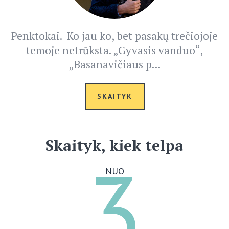
Penktokai. Ko jau ko, bet pasakų trečiojoje
temoje netrūksta. „Gyvasis vanduo“,
„Basanavičiaus p...
SKAITYK
Skaityk, kiek telpa
3
NUO