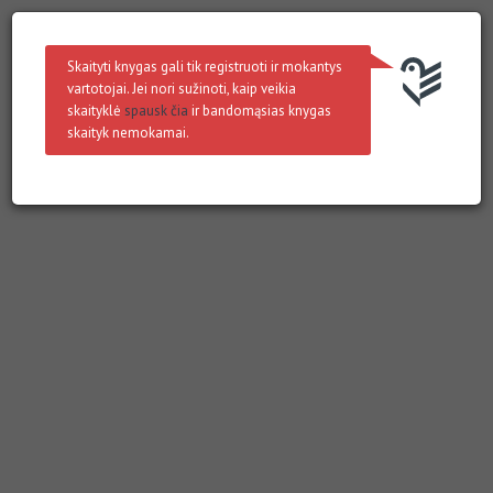
Skaityti knygas gali tik registruoti ir mokantys
vartotojai. Jei nori sužinoti, kaip veikia
skaityklė
spausk čia
ir bandomąsias knygas
skaityk nemokamai.