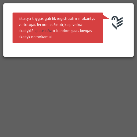
Skaityti knygas gali tik registruoti ir mokantys
vartotojai. Jei nori sužinoti, kaip veikia
skaityklė
spausk čia
ir bandomąsias knygas
skaityk nemokamai.