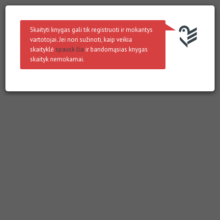
Skaityti knygas gali tik registruoti ir mokantys
vartotojai. Jei nori sužinoti, kaip veikia
skaityklė
spausk čia
ir bandomąsias knygas
skaityk nemokamai.