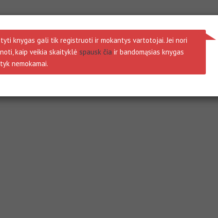
tyti knygas gali tik registruoti ir mokantys vartotojai. Jei nori
noti, kaip veikia skaityklė
spausk čia
ir bandomąsias knygas
ityk nemokamai.