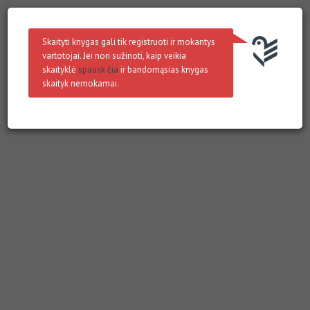
Skaityti knygas gali tik registruoti ir mokantys
vartotojai. Jei nori sužinoti, kaip veikia
skaityklė
spausk čia
ir bandomąsias knygas
skaityk nemokamai.