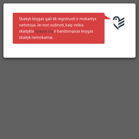
Skaityti knygas gali tik registruoti ir mokantys
vartotojai. Jei nori sužinoti, kaip veikia
skaityklė
spausk čia
ir bandomąsias knygas
skaityk nemokamai.