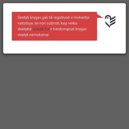
Skaityti knygas gali tik registruoti ir mokantys
vartotojai. Jei nori sužinoti, kaip veikia
skaityklė
spausk čia
ir bandomąsias knygas
skaityk nemokamai.