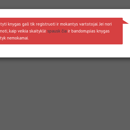
tyti knygas gali tik registruoti ir mokantys vartotojai. Jei nori
noti, kaip veikia skaityklė
spausk čia
ir bandomąsias knygas
ityk nemokamai.