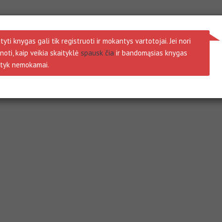
tyti knygas gali tik registruoti ir mokantys vartotojai. Jei nori
noti, kaip veikia skaityklė
spausk čia
ir bandomąsias knygas
ityk nemokamai.