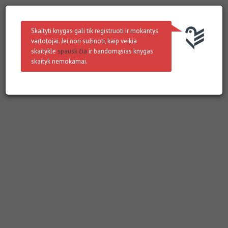
Skaityti knygas gali tik registruoti ir mokantys
vartotojai. Jei nori sužinoti, kaip veikia
skaityklė
spausk čia
ir bandomąsias knygas
skaityk nemokamai.