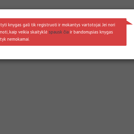
tyti knygas gali tik registruoti ir mokantys vartotojai. Jei nori
noti, kaip veikia skaityklė
spausk čia
ir bandomąsias knygas
ityk nemokamai.