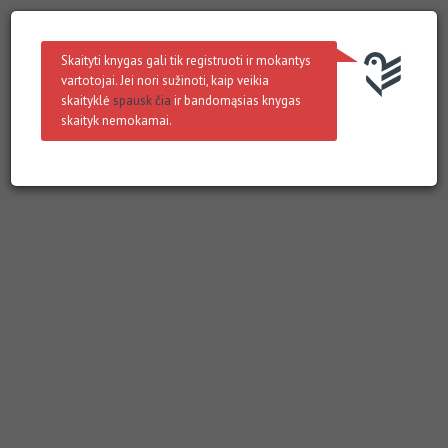
Skaityti knygas gali tik registruoti ir mokantys
vartotojai. Jei nori sužinoti, kaip veikia
skaityklė
spausk čia
ir bandomąsias knygas
skaityk nemokamai.