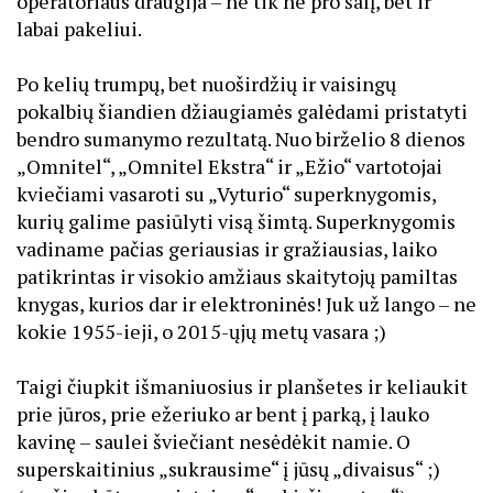
operatoriaus draugija – ne tik ne pro šalį, bet ir
labai pakeliui.
Po kelių trumpų, bet nuoširdžių ir vaisingų
pokalbių šiandien džiaugiamės galėdami pristatyti
bendro sumanymo rezultatą. Nuo birželio 8 dienos
„Omnitel“, „Omnitel Ekstra“ ir „Ežio“ vartotojai
kviečiami vasaroti su „Vyturio“ superknygomis,
kurių galime pasiūlyti visą šimtą. Superknygomis
vadiname pačias geriausias ir gražiausias, laiko
patikrintas ir visokio amžiaus skaitytojų pamiltas
knygas, kurios dar ir elektroninės! Juk už lango – ne
kokie 1955-ieji, o 2015-ųjų metų vasara ;)
Taigi čiupkit išmaniuosius ir planšetes ir keliaukit
prie jūros, prie ežeriuko ar bent į parką, į lauko
kavinę – saulei šviečiant nesėdėkit namie. O
superskaitinius „sukrausime“ į jūsų „divaisus“ ;)