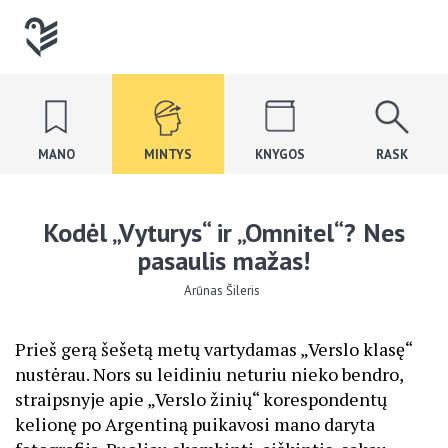
MANO
MINTYS
KNYGOS
RASK
Kodėl „Vyturys“ ir „Omnitel“? Nes
pasaulis mažas!
Arūnas Šileris
Prieš gerą šešetą metų vartydamas „Verslo klasę“
nustėrau. Nors su leidiniu neturiu nieko bendro,
straipsnyje apie „Verslo žinių“ korespondentų
kelionę po Argentiną puikavosi mano daryta