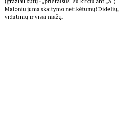
(gražiau būtų -
„
prietaisus
“
su kirčiu ant
„
a
“
)
Malonių jums skaitymo netikėtumų! Didelių,
vidutinių ir visai mažų.
TOLIAU SKAITYKITE
Vyturys Vilniaus knygų mugėje