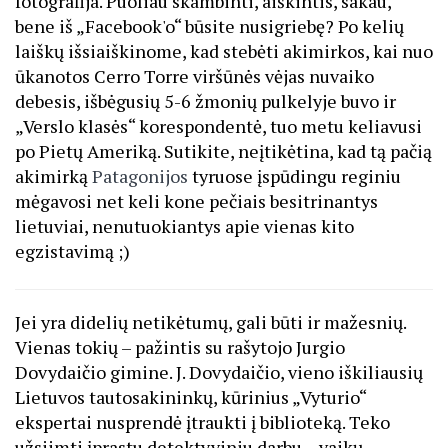
fotografija. Puoliau skambinti, aiškintis, sakau,
bene iš „Facebook'o“ būsite nusigriebę? Po kelių
laiškų išsiaiškinome, kad stebėti akimirkos, kai nuo
ūkanotos Cerro Torre viršūnės vėjas nuvaiko
debesis, išbėgusių 5-6 žmonių pulkelyje buvo ir
„Verslo klasės“ korespondentė, tuo metu keliavusi
po Pietų Ameriką. Sutikite, neįtikėtina, kad tą pačią
akimirką
Patagonijos
tyruose įspūdingu reginiu
mėgavosi net keli kone pečiais besitrinantys
lietuviai, nenutuokiantys apie vienas kito
egzistavimą ;)
Jei yra didelių netikėtumų, gali būti ir mažesnių.
Vienas tokių – pažintis su rašytojo Jurgio
Dovydaičio gimine. J. Dovydaičio, vieno iškiliausių
Lietuvos tautosakininkų, kūrinius „Vyturio“
ekspertai nusprendė įtraukti į biblioteką. Teko
užsiimti įprastu detektyviniu darbu – vaikų,