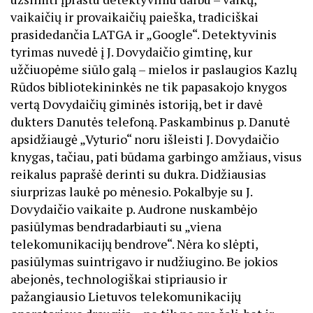
vaikaičių ir provaikaičių paieška, tradiciškai
prasidedančia LATGA ir „Google“. Detektyvinis
tyrimas nuvedė į J. Dovydaičio gimtinę, kur
užčiuopėme siūlo galą – mielos ir paslaugios Kazlų
Rūdos bibliotekininkės ne tik papasakojo knygos
vertą Dovydaičių giminės istoriją, bet ir davė
dukters Danutės telefoną. Paskambinus p. Danutė
apsidžiaugė „Vyturio“ noru išleisti J. Dovydaičio
knygas, tačiau, pati būdama garbingo amžiaus, visus
reikalus paprašė derinti su dukra. Didžiausias
siurprizas laukė po mėnesio. Pokalbyje su J.
Dovydaičio vaikaite p. Audrone nuskambėjo
pasiūlymas bendradarbiauti su „viena
telekomunikacijų bendrove“. Nėra ko slėpti,
pasiūlymas suintrigavo ir nudžiugino. Be jokios
abejonės, technologiškai stipriausio ir
pažangiausio Lietuvos telekomunikacijų